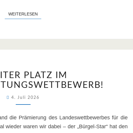
WEITERLESEN
WEITERLESEN
ZWEITER
ITER PLATZ IM
PLATZ
IM
ITUNGSWETTBEWERB!
SCHÜLERZEITUNGSWETTBEWERB!
4. Juli 2026
and die Prämierung des Landeswettbewerbes für die
al wieder waren wir dabei – der „Bürgel-Star“ hat den