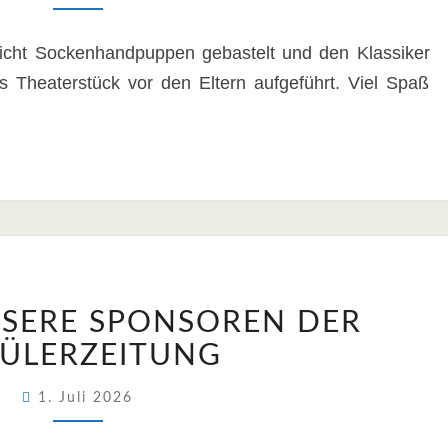
richt Sockenhandpuppen gebastelt und den Klassiker
Theaterstück vor den Eltern aufgeführt. Viel Spaß
DANK
SERE SPONSOREN DER
AN
UNSERE
ÜLERZEITUNG
SPONSOREN
DER
1. Juli 2026
SCHÜLERZEITUNG