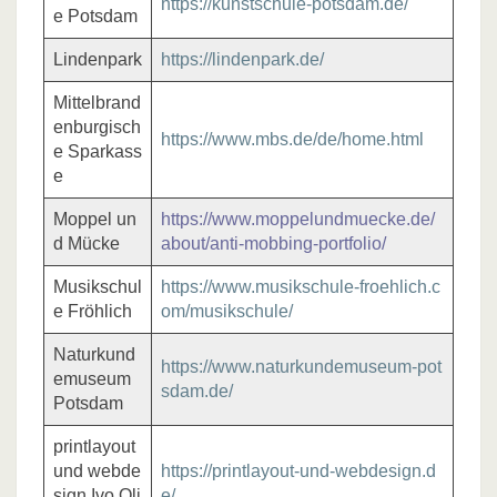
https://kunstschule-potsdam.de/
e Potsdam
Lindenpark
https://lindenpark.de/
Mittelbrand
enburgisch
https://www.mbs.de/de/home.html
e Sparkass
e
Moppel un
https://www.moppelundmuecke.de/
d Mücke
about/anti-mobbing-portfolio/
Musikschul
https://www.musikschule-froehlich.c
e Fröhlich
om/musikschule/
Naturkund
https://www.naturkundemuseum-pot
emuseum
sdam.de/
Potsdam
printlayout
und webde
https://printlayout-und-webdesign.d
sign Ivo Oli
e/