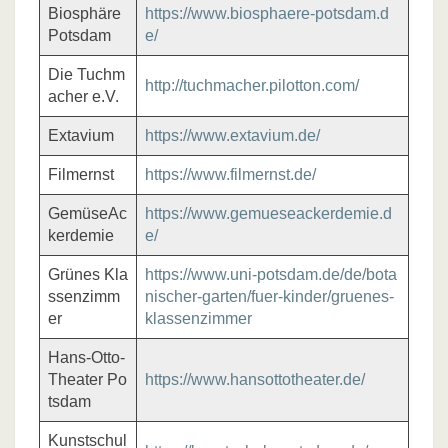
Biosphäre
https://www.biosphaere-potsdam.d
Potsdam
e/
Die Tuchm
http://tuchmacher.pilotton.com/
acher e.V.
Extavium
https://www.extavium.de/
Filmernst
https://www.filmernst.de/
GemüseAc
https://www.gemueseackerdemie.d
kerdemie
e/
Grünes Kla
https://www.uni-potsdam.de/de/bota
ssenzimm
nischer-garten/fuer-kinder/gruenes-
er
klassenzimmer
Hans-Otto-
Theater Po
https://www.hansottotheater.de/
tsdam
Kunstschul