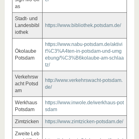
as
Stadt- und
Landesbibl
https://www.bibliothek.potsdam.de/
iothek
https://www.nabu-potsdam.de/aktivi
Ökolaube
t%C3%A4ten-in-potsdam-und-umg
Potsdam
ebung/%C3%B6kolaube-am-schlaa
tz/
Verkehrsw
http://www.verkehrswacht-potsdam.
acht Potsd
de/
am
Werkhaus
https://www.inwole.de/werkhaus-pot
Potsdam
sdam
Zimtzicken
https://www.zimtzicken-potsdam.de/
Zweite Leb