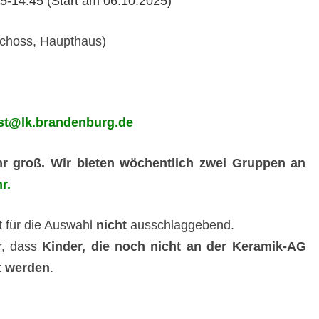
45-14:45 (Start am 06.10.2025)
choss, Haupthaus)
ast@lk.brandenburg.de
hr groß. Wir bieten wöchentlich zwei Gruppen an
r.
t für die Auswahl
nicht
ausschlaggebend.
r, dass
Kinder, die noch nicht an der Keramik-AG
t werden
.