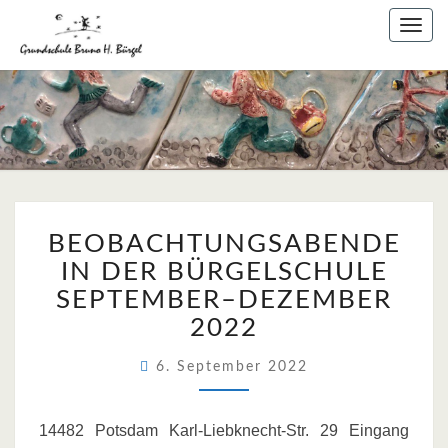
Skip
Togg
to
navig
content
BEOBACHTUNGSABEN
BEOBACHTUNGSABENDE
IN
DER
IN DER BÜRGELSCHULE
BÜRGELSCHULE
SEPTEMBER–DEZEMBER
SEPTEMBER–
2022
DEZEMBER
2022
6. September 2022
14482 Potsdam Karl-Liebknecht-Str. 29 Eingang