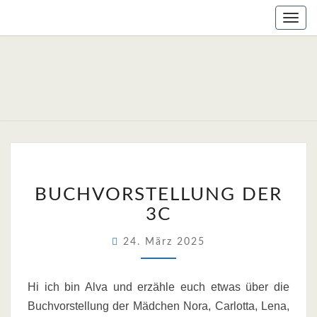
Skip
Togg
to
navig
content
BUCHVORSTELLUNG D
BUCHVORSTELLUNG DER
3C
3C
24. März 2025
Hi ich bin Alva und erzähle euch etwas über die
Buchvorstellung der Mädchen Nora, Carlotta, Lena,