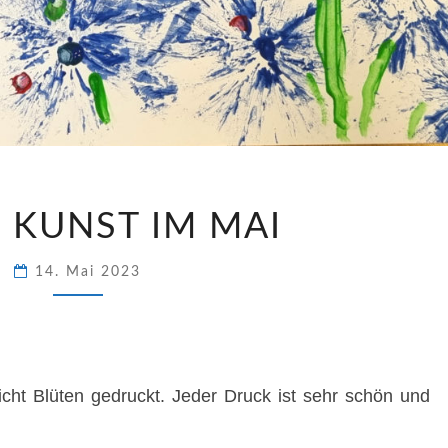
BUNTE
 KUNST IM MAI
KUNST
IM
MAI
14. Mai 2023
icht Blüten gedruckt. Jeder Druck ist sehr schön und