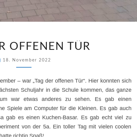
TAG
R OFFENEN TÜR
DER
OFFENEN
TÜR
18. November 2022
mber – war „Tag der offenen Tür“. Hier konnten sich
 nächsten Schuljahr in die Schule kommen, das ganze
aum war etwas anderes zu sehen. Es gab einen
e Spiele am Computer für die Kleinen. Es gab auch
sa gab es einen Kuchen-Basar. Es gab echt viel zu
riment von der 5a. Ein toller Tag mit vielen coolen
atte richtig Spaß!