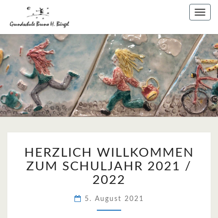
Skip
Togg
to
navig
content
HERZLICH
HERZLICH WILLKOMMEN
WILLKOMMEN
ZUM
ZUM SCHULJAHR 2021 /
SCHULJAHR
2022
2021
/
5. August 2021
2022